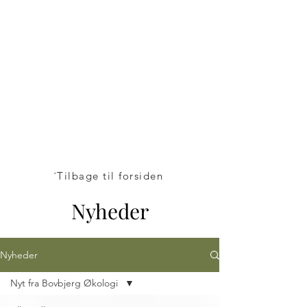
Bovbjerg
Økologi A/S
v/Henrik Bovbjerg
Mosegårdvej 1
7323 Give
+45 24 25 82 42
´Tilbage til forsiden
Nyheder
Nyheder
Nyt fra Bovbjerg Økologi