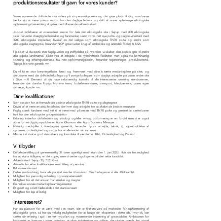
produktionsresultater til gavn for vores kunder?
Vores nuværende driftsleder skal videre på sin personlige rejse og det giver plads til dig, som kunne
tænke sig at være primus motor for den daglige ledelse og drift af vores splinternye økologiske
op
formeringsbesætniing af grise med tilhørende velfærdsstald.
Jobbet indebærer et overordnet ansvar for hele det økologiske site i Sejrup med 400 økologiske
søer, herunder drægtighedsmarker og faremarker, samt vores helt nye polte- og slagtesvinestald med
3200 økologiske stipladser, hvoraf en del sælges som økologiske TN70 polte og andre som
økologiske slagtegrise, herunder NOP grise (uden brug af antibiotika og animalsk foder) til USA.
I jobbet vil du opnå stor faglig viden og indflydelse på hvordan, vi skaber den bedste gris til andre
økologiske landmænd, både ved at arbejde i de nyindrettede faciliteter, men også via kontinuerlig
sparring og erfaringsdannelse fra hele opformeringsdelen, herunder registreringer, produktionstal,
Topigs Norsvin genetik mv.
Du vil få en stor berøringsflade, først og fremmest med dine 6 tætte medarbejdere på sitet, og
derudover med din driftslederkollega og 9 øvrige kollegaer, som dagligt arbejder på vores andet site
i Give m.fl. Dernæst vil du have selvstændig kontakt til alle interessenter omkring ejendommen,
herunder det danske Topigs Norsvin team, foderleverandører, transport, håndværkere, vores egen
dyrlæge, kunder mv.
Dine kvalifikationer
Stor passion for at fremavle de bedste økologiske TN70 polte og slagtegrise
Drives af at være en aktiv holdleder, der hver dag arbejder for at skabe de bedste resultater
Faglig stærk funderet med lyst til at være med på rejsen med TN70 polte og generelt at sætte baren
højt for den økologiske griseproduktion
Erfaring indenfor driftsledelse og økologi og/eller avl-og opformering er en fordel men vi er også
åbne for en dygtig nyuddannet Agrar Økonom eller Agro Business Manager
Naturlig medspiller i hverdagens gøremål, herunder fysisk arbejde, teknik, it, opretholdelse af
systemer, ordentlighed og sørge for at alle ender når sammen
Mester i at skabe god atmosfære og kan nikke til værdierne: Tillid, Ordentlighed og Passion
Vi tilbyder
Driftslederstilling på gennemsnitlig 37 timer ugentligt med start den 1. juni 2023. Hvis du har mulighed
for at starte tidligere, er det super, men vi venter også gerne på den rette kandidat.
Arbejdssted: Sejrup 30, 7323 Give
Attraktiv løn efter kvalifikationer med tillæg af pension
KA overenskomst
Fælles madordning, hvor alle på sitet mødes til mokost. Om fredagen er vi alle i BØ samlet.
Mulighed for personlig udvikling og kompetenceløft
Mulighed for alt det ansvar man ønsker og magter
En række sociale medarbejderarrangementer
Et godt og solidt fællesskab i det danske team
Mulighed for leje af bolig
Interesseret?
Har du passion for at være med i et team, der er first-movers på markedet for opformering af
økologiske grise, så har du virkelig muligheden for at bruge din ekspertise i dette job, hvor du kan
sætte din erfaring i spil i en helt nyopført og nytænkende indretning af grisestalden. Ambitionen for
byggeriet er, ligesom i vores hverdag, at sikre indretninger og miljøer, der skaber glæde, høj trivsel