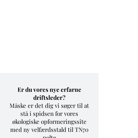
Bovbjerg
Økologi A/S
v / Henrik Bovbjerg
Mosegårdvej 1
7323 Give
+45 24 25 82 42
Er du vores nye erfarne
driftsleder?
Måske er det dig vi søger til at
stå i spidsen for vores
økologiske opformeringssite
med ny velfærdsstald til TN70
polte