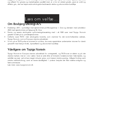
og velfærd for grisene og medarbejdere parallelt med, at vi tror et sådant griseliv, giver en solid og
effektiv gris, der kan højne andre økologiske landmænds etiske og økonomiske bundlinje.
Læs om velfærdsstalden
Om Bovbjerg Økologi A/S
Etablering i 2017, oprindeligt med ejendommen på Mosegårdvej 1, Give og dernæst med udvidelse i
2022 med ejendommen på Sejrupvej 30, Give.
Første og eneste økologiske opformeringsbesætning med i alt 1000 søer med Topigs Norsvin
genetik fordelt på to primærejendomme.
Indførte racen TN70 i den økologiske branche, som stammer fra det norsk-hollandske selskab,
Topigs Norsvin, som er Europas største avlsselskab.
Vi tror på at TN70 polte er kommet for at blive, da soens egenskaber understøtter visionen for dansk
grisedrift med hensyn til etik, dyrevelfærd og økonomisk bundlinje.
Yderligere om Topigs Norsvin
Topigs Norsvin er Europas største avlsselskab for svinegenetik, og TN70-soen er relativt ny på det
danske marked, men er i stor væks
t. Soen er avlet efter at forbedre totaløkonomien i hele kæden, og
adskiller sig især ved at lave meget robuste grise, som kræver mindre pasning, billigere fodring samt
mindre medicinforbrug, samt en lavere dødelighed. I praksis betyder det flere stærke smågrise og
færre ammesøer.
Læs mere:
www.topigsnorsvin.dk