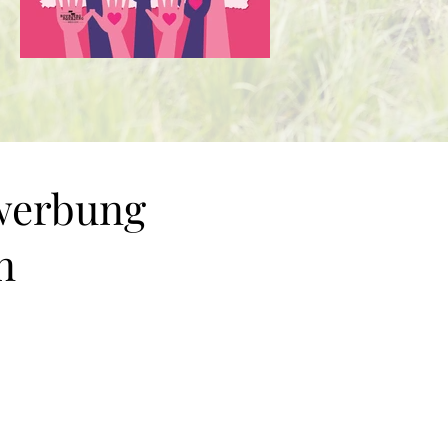
ewerbung
n