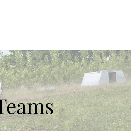
v / Henrik Bovbjerg
cht und Fortpflanzung
More
Mosegårdvej 1
7323 Give
+45 24 25 82 42
 Teams