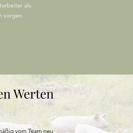
arbeiter als
m sorgen.
en Werten
lmäßig vom Team neu