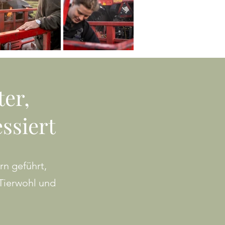
ter,
essiert
n geführt,
Tierwohl und