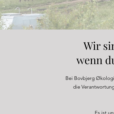
Wir si
wenn du
Bei Bovbjerg Økologi
die Verantwortung
Es ist u