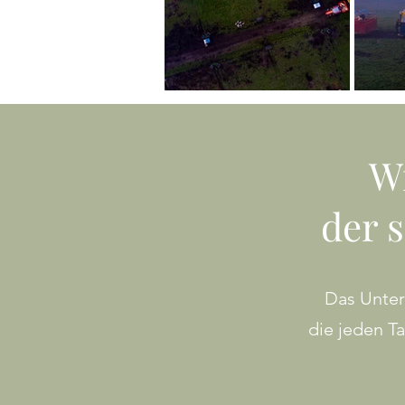
Wi
der s
Das Unter
die jeden T