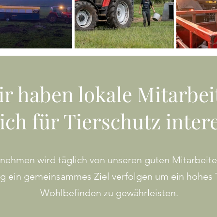
r haben lokale Mitarbei
ich für Tierschutz inter
nehmen wird täglich von unseren guten Mitarbeiter
ag ein gemeinsammes Ziel verfolgen um ein hohes 
Wohlbefinden zu gewährleisten.