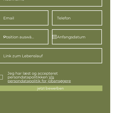
Jeg har læst og accepteret
persondatapolitikken
Vis
persondatapolitik for jobansøgere
jetzt bewerben