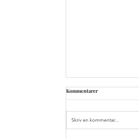
Kommentarer
Skriv en kommentar...
Driftsleder: Lav dødeligh