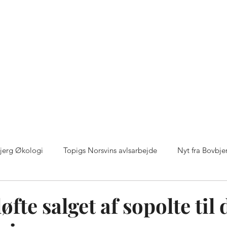
0 polte
Topigs Norsvin genetik
Avl og opfor
bjerg Økologi
Topigs Norsvins avlsarbejde
Nyt fra Bovbje
gi
Kunder fortæller
Topigs Norsin genetik
Bovbjerg
øfte salget af sopolte til 