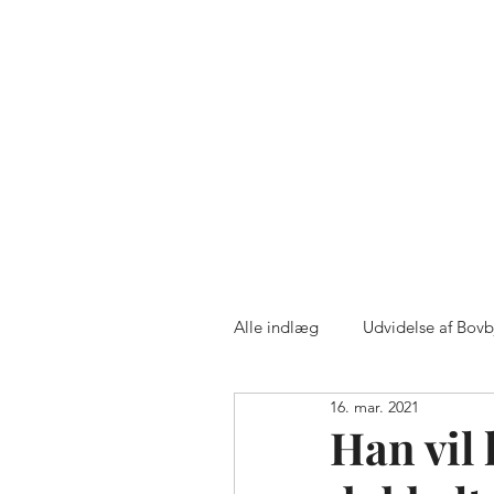
g
Om os
Økologiske TN7
A/S
Alle indlæg
Udvidelse af Bov
16. mar. 2021
Etablering af Bovbjerg Økolo
Han vil l