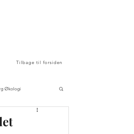
v/Henrik Bovbjerg
mering
Nyheder
Job
Mosegårdvej 1
7323 Give
+45 24 25 82 42
Tilbage til forsiden
rg Økologi
 Genetics
det