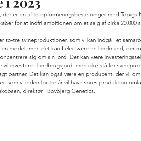
 i 2023
, der er en af to opformeringsbesætninger med Topigs N
skaber for at indfri ambitionen om et salg af cirka 20.000 s
ter to-tre svineproduktioner, som vi kan indgå i et samar
på en model, men det kan f.eks. være en landmand, der må
oncentrere sig om sin jord. Det kan være investeringsse
vil investere i landbrugsjord, men ikke stå for svinepro
agt partner. Det kan også være en producent, der vil om
øer, som vi inden for tre år vil have vores produktion omlag
kobsen, direktør i Bovbjerg Genetics.