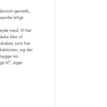
orsvin-genetik, 
opolte årligt.
bejde med. Vi har 
ske ikke vil 
lskaber, som har 
duktionen, og der 
bygge sin 
t til", siger 