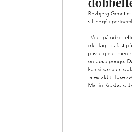
dobbelte
Driftsleder fortæller
Bovbjerg Genetics
vil indgå i partner
"Vi er på udkig ef
ikke lagt os fast 
passe grise, men k
en pose penge. De 
kan vi være en opl
farestald til løse s
Martin Krusborg Ja