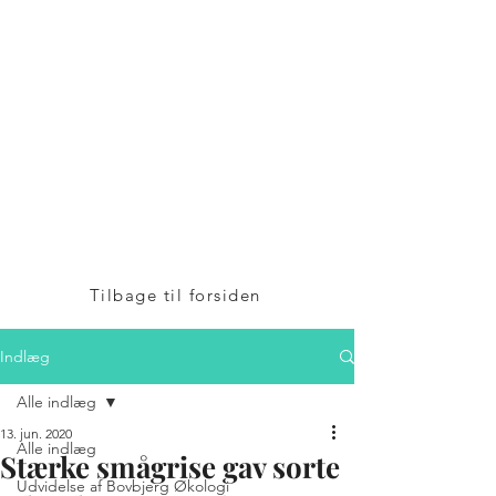
Bovbjerg
Økologi A/S
v/Henrik Bovbjerg
Mosegårdvej 1
7323 Give
+45 24 25 82 42
Tilbage til forsiden
Indlæg
Alle indlæg
13. jun. 2020
Alle indlæg
Stærke smågrise gav sorte
Udvidelse af Bovbjerg Økologi