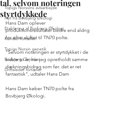
tal, selvom noteringen
Topigs Norsvins avlsarbejde
styrtdykkede
Nyt fra Bovbjerg Økologi
Hans Dam oplever 
Etablering af Bovbjerg Økologi
produktionsresultater bedre end aldrig 
før efter skiftet til TN70 polte. 
Kunder fortæller
Topigs Norsin genetik
"Selvom noteringen er styrtdykket i de 
Bovbjerg Genetics
sidste to år, har jeg opretholdt samme 
dækningsbidrag som før. det er ret 
Driftsleder fortæller
fantastisk", udtaler Hans Dam
Hans Dam køber TN70 polte fra 
Bovbjerg Økologi.