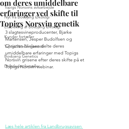
om deres umiddelbare
Topigs Norsvins avlsarbejde
erfaringer ved skifte til
Nyt fra Bovbjerg Økologi
Topigs Norsvin genetik
Etablering af Bovbjerg Økologi
3 slagtesvineproducenter, Bjarke 
Kunder fortæller
Martensen, Jesper Budolfsen og 
Christian Nielsen delte deres 
Topigs Norsin genetik
umiddelbare erfaringer med Topigs 
Bovbjerg Genetics
Norsvin grisene efter deres skifte på et 
Driftsleder fortæller
Topigs Norsvin webinar. 
Læs hele artiklen fra Landbrugsavisen 