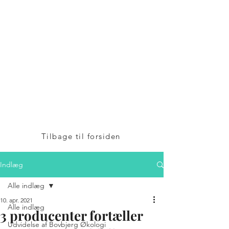
Bovbjerg
Økologi A/S
v/Henrik Bovbjerg
Mosegårdvej 1
7323 Give
+45 24 25 82 42
Tilbage til forsiden
Indlæg
Alle indlæg
10. apr. 2021
Alle indlæg
3 producenter fortæller
Udvidelse af Bovbjerg Økologi