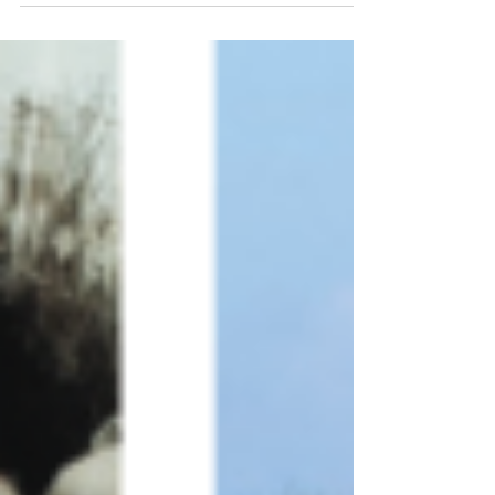
Henrik Bovbjerg skal være effektiv. Men han står
også selv for salget af de avlsdyr, han laver til
økologiske griseproducenter i...