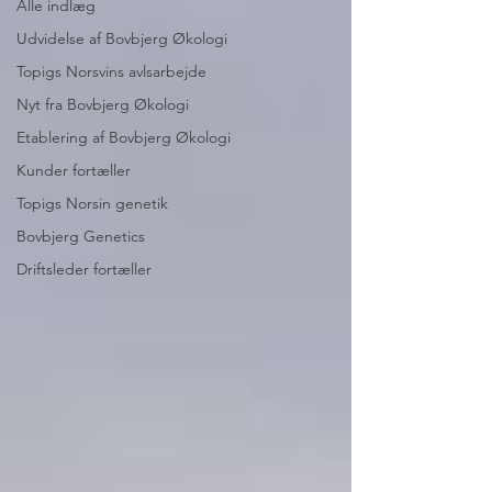
Alle indlæg
Udvidelse af Bovbjerg Økologi
Topigs Norsvins avlsarbejde
Nyt fra Bovbjerg Økologi
Etablering af Bovbjerg Økologi
Kunder fortæller
Topigs Norsin genetik
Bovbjerg Genetics
Driftsleder fortæller