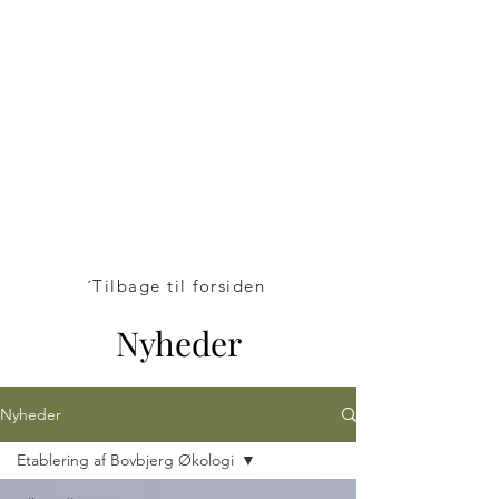
Bovbjerg
Økologi A/S
v/Henrik Bovbjerg
Mosegårdvej 1
7323 Give
+45 24 25 82 42
´Tilbage til forsiden
Nyheder
Nyheder
Etablering af Bovbjerg Økologi